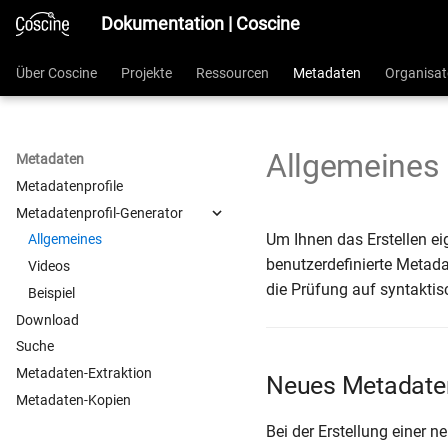
Dokumentation | Coscine
Über Coscine
Projekte
Ressourcen
Metadaten
Organisat
Allgemeines
Metadaten
Metadatenprofile
Metadatenprofil-Generator
Um Ihnen das Erstellen ei
Allgemeines
benutzerdefinierte Metada
Videos
die Prüfung auf syntaktisc
Beispiel
Download
Suche
Metadaten-Extraktion
Neues Metadatenp
Metadaten-Kopien
Bei der Erstellung einer 