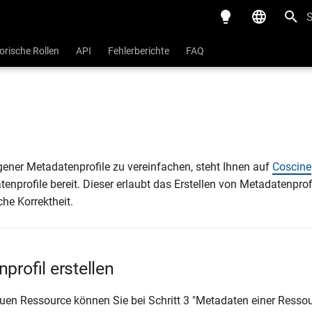
S
Deutsch
orische Rollen
API
Fehlerberichte
FAQ
English
gener Metadatenprofile zu vereinfachen, steht Ihnen auf
Coscine
tenprofile bereit. Dieser erlaubt das Erstellen von Metadatenpr
he Korrektheit.
rofil erstellen
neuen Ressource können Sie bei Schritt 3 "Metadaten einer Ressou