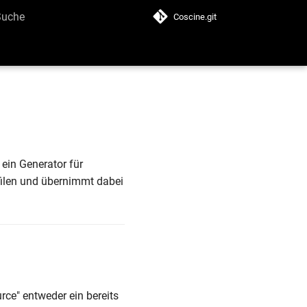
Coscine.git
uche wird initialisiert
ein Generator für
ofilen und übernimmt dabei
rce" entweder ein bereits