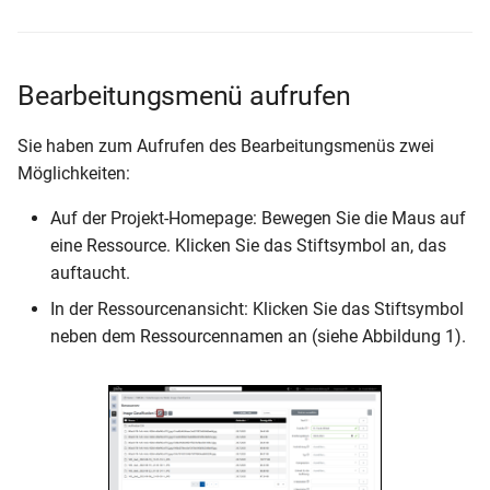
i
Publikationsanfrage
Weiterentwicklung
t
Bearbeitungsmenü aufrufen
i
a
Sie haben zum Aufrufen des Bearbeitungsmenüs zwei
Möglichkeiten:
l
i
Auf der Projekt-Homepage: Bewegen Sie die Maus auf
eine Ressource. Klicken Sie das Stiftsymbol an, das
s
auftaucht.
i
In der Ressourcenansicht: Klicken Sie das Stiftsymbol
e
neben dem Ressourcennamen an (siehe Abbildung 1).
r
t