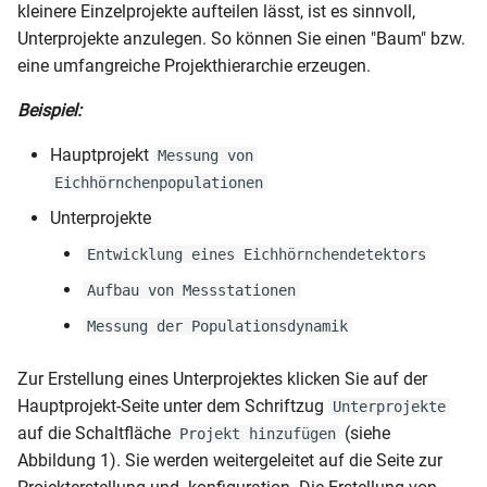
kleinere Einzelprojekte aufteilen lässt, ist es sinnvoll,
i
Persistente Identifikatoren
Weiterentwicklung
Unterprojekte anzulegen. So können Sie einen "Baum" bzw.
t
eine umfangreiche Projekthierarchie erzeugen.
Archivierung
i
Beispiel:
a
Hauptprojekt
Messung von
l
Eichhörnchenpopulationen
i
Unterprojekte
s
Entwicklung eines Eichhörnchendetektors
i
Aufbau von Messstationen
Messung der Populationsdynamik
e
r
Zur Erstellung eines Unterprojektes klicken Sie auf der
Hauptprojekt-Seite unter dem Schriftzug
t
Unterprojekte
auf die Schaltfläche
(siehe
Projekt hinzufügen
Abbildung 1). Sie werden weitergeleitet auf die Seite zur