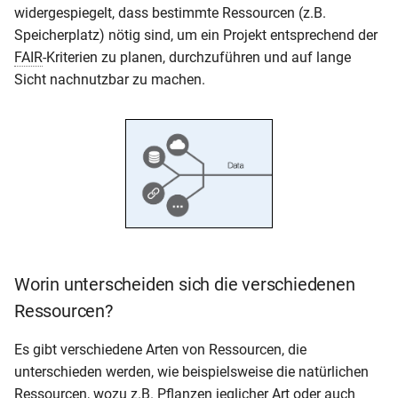
widergespiegelt, dass bestimmte Ressourcen (z.B.
i
Persistente Identifikatoren
Publikationsanfrage
Weiterentwicklung
Speicherplatz) nötig sind, um ein Projekt entsprechend der
t
FAIR
-Kriterien zu planen, durchzuführen und auf lange
Archivierung
i
Sicht nachnutzbar zu machen.
a
l
i
s
i
e
Worin unterscheiden sich die verschiedenen
r
Ressourcen?
t
Es gibt verschiedene Arten von Ressourcen, die
unterschieden werden, wie beispielsweise die natürlichen
Ressourcen, wozu z.B. Pflanzen jeglicher Art oder auch