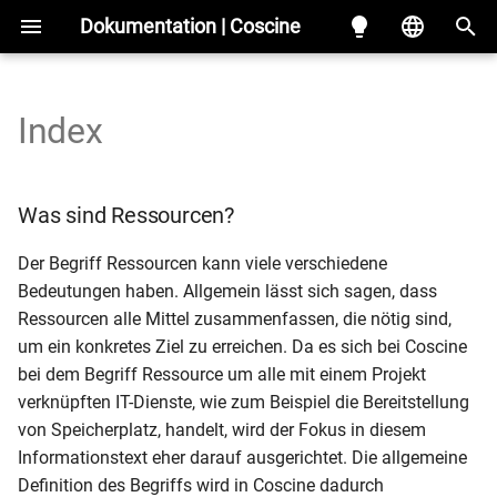
Dokumentation | Coscine
S
Deutsch
u
English
Index
Login
Projekt erstellen
Ressourcentypen
Metadatenprofile
Organisationsverwaltung
Allgemeines
Mitglieder verwalten
Allgemeines
Web
Löschen
Policies
Allgemeines
Identity und Access Admin
Storage-Reviewer
Workflow Metadatenprofile
Quota Testprojekte
c
h
Bedienoberfläche
Unterprojekte
Ressource erstellen
Metadatenprofil-Generator
Nutzendenunterstützung
Zugriffstoken
Projektbezogene Rollen
Speicherplatz beantragen
S3
Hochladen
MinIO
Videos
Vertragswesen
Quota Testprojekte
Workflow JARDS
Was sind Ressourcen?
e
Nutzendenprofil
Testprojekte
Ressource
Download
Datenverwaltung
Infrastruktur
Speicherplatz verwalten
WORM
Teilen
Cyberduck
Beispiel
Quota-Verwaltung
Der Begriff Ressourcen kann viele verschiedene
w
bearbeiten/konfigurieren
Bedeutungen haben. Allgemein lässt sich sagen, dass
Video Tutorials
Metadaten & Konfiguration
Suche
Metadatenprofil-Reviewer
GitLab
Herunterladen
WinSCP
i
Ressourcen alle Mittel zusammenfassen, die nötig sind,
Dateien und Ordner
um ein konkretes Ziel zu erreichen. Da es sich bei Coscine
r
verwalten
Mitglieder verwalten
Metadaten-Extraktion
Storage-Admin
Linked Data
bei dem Begriff Ressource um alle mit einem Projekt
d
verknüpften IT-Dienste, wie zum Beispiel die Bereitstellung
Versionierung
Speicherplatz
Metadaten-Kopien
System-Admin
von Speicherplatz, handelt, wird der Fokus in diesem
i
Informationstext eher darauf ausgerichtet. Die allgemeine
n
S3 Clients
Persistente Identifikatoren
Support-Admin
Definition des Begriffs wird in Coscine dadurch