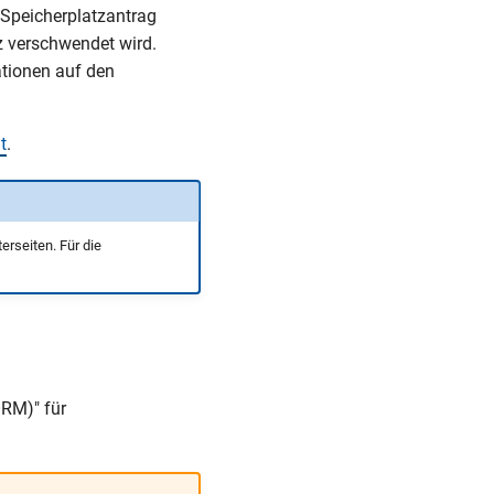
 Speicherplatzantrag
tz verschwendet wird.
ationen auf den
t
.
terseiten. Für die
ORM)" für