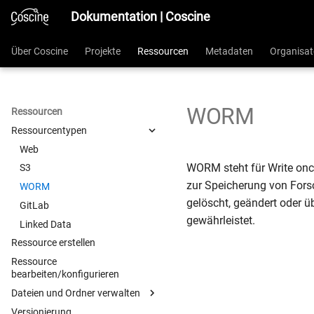
Dokumentation | Coscine
Über Coscine
Projekte
Ressourcen
Metadaten
Organisat
WORM
Ressourcen
Ressourcentypen
Web
WORM steht für Write once
S3
zur Speicherung von Fors
WORM
gelöscht, geändert oder ü
GitLab
gewährleistet.
Linked Data
Ressource erstellen
Ressource
bearbeiten/konfigurieren
Dateien und Ordner verwalten
Versionierung
Löschen