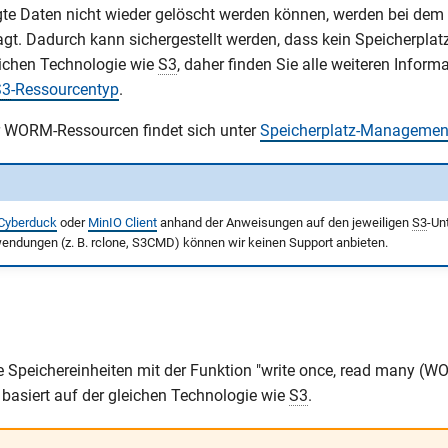
te Daten nicht wieder gelöscht werden können, werden bei dem
ragt. Dadurch kann sichergestellt werden, dass kein Speicherpla
ichen Technologie wie
S3
, daher finden Sie alle weiteren Inform
S3
-Ressourcentyp
.
 WORM-Ressourcen findet sich unter
Speicherplatz-Managemen
Cyberduck
oder
MinIO Client
anhand der Anweisungen auf den jeweiligen
S3
-Un
wendungen (z. B. rclone, S3CMD) können wir keinen Support anbieten.
 Speichereinheiten mit der Funktion "write once, read many (W
asiert auf der gleichen Technologie wie
S3
.