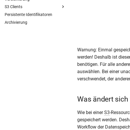
S3 Clients
Hochladen
Persistente Identifikatoren
Teilen
Policies
Archivierung
Herunterladen
MinIO
Cyberduck
WinSCP
Warnung: Einmal gespeich
werden! Deshalb ist diese
benötigen. Für alle ande
auswählen. Bei einer una
verschwendet, der andere
Was ändert sich
Wie bei einer
S3
-Ressourc
gespeichert werden. Desha
Workflow der Datenspeich