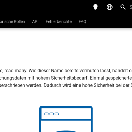
S
Deutsch
orische Rollen
API
Fehlerberichte
FAQ
English
, read many. Wie dieser Name bereits vermuten lässt, handelt 
chungsdaten mit hohem Sicherheitsbedarf. Einmal gespeichert
berschrieben werden. Dadurch wird eine hohe Sicherheit bei der